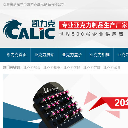
欢迎来到东莞市凯力克展示制品有限公司
专业亚克力制品生产厂家
世界500强企业供应商
凯力克首页
亚克力展架
亚克力盒子
亚克力相框
亚克
热门关键词：
亚克力展架
亚克力相框
亚克力奖牌
亚克力凳脚
亚克力家具