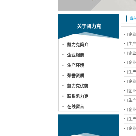
当
关于凯力克
[企
[生
凯力克简介
[企
企业相册
[企
生产环境
[生
荣誉资质
[企
凯力克优势
[企
联系凯力克
[生
在线留言
[企
[生
[企