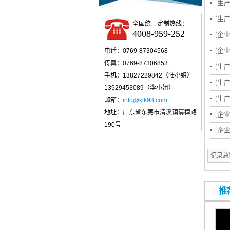
[生
[生
全国统一定制热线：
4008-959-252
[企
[企
电话：0769-87304568
传真：0769-87306853
[生
手机：13827229842（陆小姐）
[生
13929453089（李小姐）
[生
邮箱：
info@klk98.com
地址：广东省东莞市清溪镇清樟路
[企
190号
[企
记录总数
推