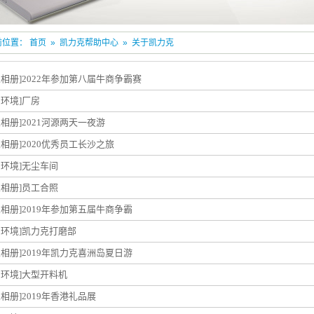
前位置：
首页
»
凯力克帮助中心
»
关于凯力克
业相册]
2022年参加第八届牛商争霸赛
产环境]
厂房
业相册]
2021河源两天一夜游
业相册]
2020优秀员工长沙之旅
产环境]
无尘车间
业相册]
员工合照
业相册]
2019年参加第五届牛商争霸
产环境]
凯力克打磨部
业相册]
2019年凯力克喜洲岛夏日游
产环境]
大型开料机
业相册]
2019年香港礼品展