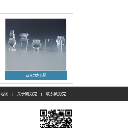
亚克力家具脚
站地图
关于凯力克
联系凯力克
|
|