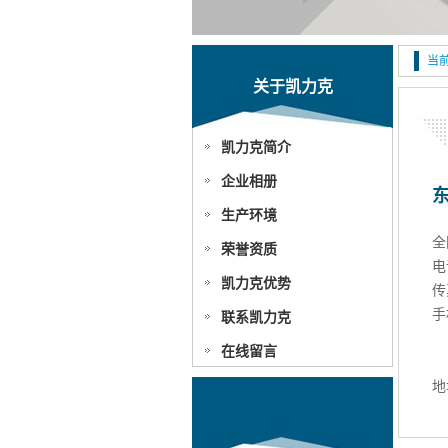
当
关于凯力克
凯力克简介
企业相册
生产环境
全
荣誉资质
电
凯力克优势
传
手
联系凯力克
1
在线留言
地