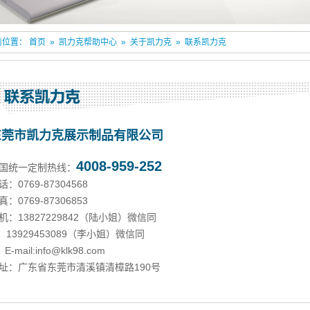
前位置：
首页
»
凯力克帮助中心
»
关于凯力克
»
联系凯力克
东莞市凯力克展示制品有限公司
4008-959-252
国统一定制热线：
话：0769-87304568
真：0769-87306853
机：13827229842（陆小姐）微信同
3929453089（李小姐）微信同
E-mail:info@klk98.com
址：广东省东莞市清溪镇清樟路190号