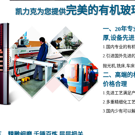
完美的有机玻
凯力克为您提供
一、20年专
厚,设备先进
1.国内专业的有
2.引进国外先进
抛光机,铣床,车
二、高端的材
价格合理
1.先进工艺满足
2.多重精细化工
3.国内少有可以
三、精雕细磨,千锤百炼,层层把关