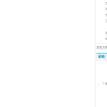
亚克力
采购
*