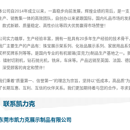
本公司自2014年成立以来，一直稳步向前发展，辉煌业绩的背后，是一
生产、销售集一体的高效团队，自创办以来紧跟国际，国内礼品市场的发
、款式新颖、质量稳定、高性价比等四大优势赢得市场赞誉！
公司实力雄厚，生产经验丰富，拥有一批具有20多年生产经验的技术骨干，
我厂主要生产的产品有：珠宝展示架系列、化妆品展示系列、家居用品系
奖杯奖牌系列等等。是国内专业的有机玻璃(亚克力)制品生产基地之一。
C，镭射切割机，钻石抛光机，铣床，车床等。产品远销至英国、法国、德国
，深受顾客的肯定和赞许！
我们秉着“质量第一、信誉第一”的理念为宗旨，坚持以“低成本，高品质”
了长期互惠、互利、互信的伙伴关系。我们更加期待着与您的合作，寻求
东莞市凯力克展示制品有限公司