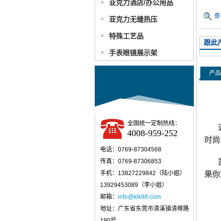
亚克力酒店/办公用品
查
亚克力无缝热压
特殊工艺品
跟此
手表眼镜展示架
产品
全国统一定制热线：
4008-959-252
时尚
电话：0769-87304568
传真：0769-87306853
手机：13827229842（陆小姐）
果你
13929453089（李小姐）
邮箱：
info@klk98.com
地址：广东省东莞市清溪镇清樟路
190号