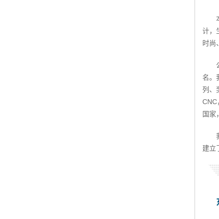
计，
时尚
名。
列、
CN
国家
建立