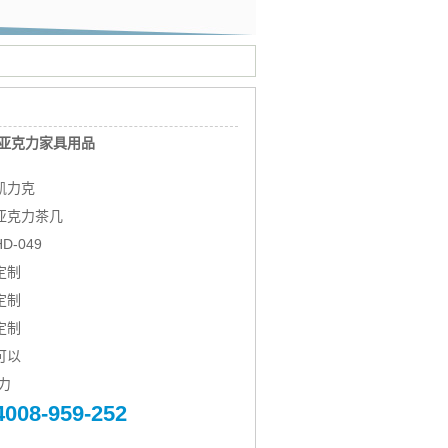
亚克力家具用品
凯力克
亚克力茶几
-049
定制
定制
定制
可以
力
4008-959-252