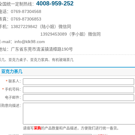
4008-959-252
全国统一定制热线：
电话：0769-87304568
传真：0769-87306853
手机：13827229842（陆小姐）微信同
13929453089（李小姐）微信同
E-mail：info@klk98.com
地址：广东省东莞市清溪镇清樟路190号
茶几、亚克力桌子、亚克力家具、有机玻璃茶几
：亚克力茶几
*
联系人：
*
手机号码：
电子邮件：
采购意向描述：
请填写
采购
的产品数量和产品描述，方便我们进行统一备货。