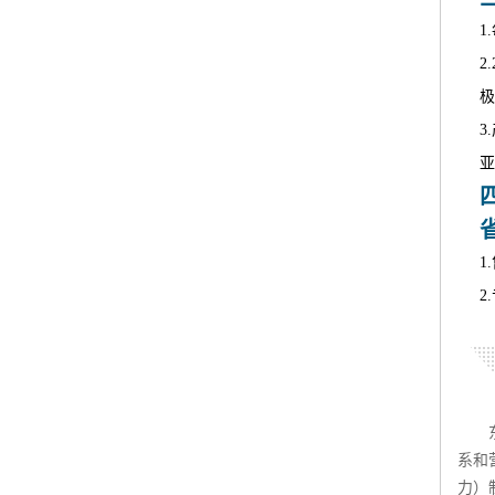
1
2
极
3
亚
1
2
系和
力）