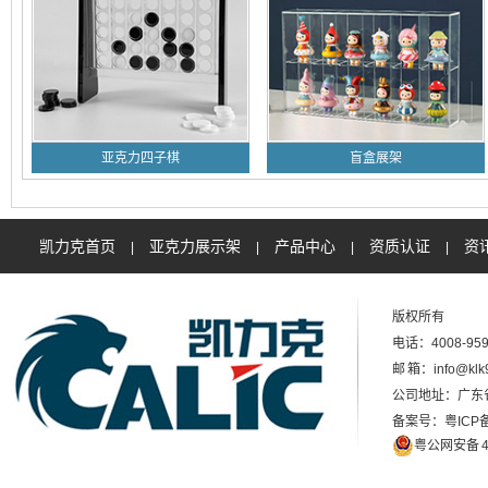
亚克力四子棋
盲盒展架
凯力克首页
亚克力展示架
产品中心
资质认证
资
|
|
|
|
版权所有
电话：4008-959
邮 箱：info@klk
公司地址：广东
备案号：粤ICP备
粤公网安备 44