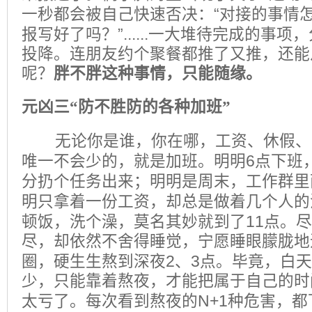
“
一秒都会被自己快速否决：
对接的事情
”......
报写好了吗？
一大堆待完成的事项，
投降。连朋友约个聚餐都推了又推，还能
呢？
胖不胖这种事情，只能随缘。
元凶三“防不胜防的各种加班”
无论你是谁，你在哪，工资、休假、
6
唯一不会少的，就是加班。明明
点下班
分扔个任务出来；明明是周末，工作群里
明只拿着一份工资，却总是做着几个人的
11
顿饭，洗个澡，莫名其妙就到了
点。尽
尽，却依然不舍得睡觉，宁愿睡眼朦胧地
2
3
圈，硬生生熬到深夜
、
点。毕竟，白天
少，只能靠着熬夜，才能把属于自己的时
N+1
太亏了。每次看到熬夜的
种危害，都