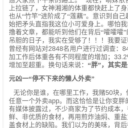
恿大家点下午茶的路上。
现在，萌妹依
上拉链了，女神湘湘的体重都快赶上了身
也从“竹竿”进阶成了“莲藕”。意识到自
始把矛头直指我这位小可爱身上。哪怕我
撸着文章，都能听到他们在背后“嚯嚯嚯
吊胆的日子，我实在受够了！！！我要证
2848
8
曾经有网站对
名用户进行过调查：
33.
加工作后体重各有不同程度的增加；
增加至超重。换句话来说：
“胖”，其实
元凶一“停不下来的懒人外卖”
50
无论你是谁，在哪里工作，我赌
块，
app
任意一个外卖
。而这恰恰是让你变胖的
有媒体披露过，不少商家为了节约成本，
鲜、非优质的食材，再用煎炸油焖、重盐
盖食材上的缺陷。我们以为的美味，背后