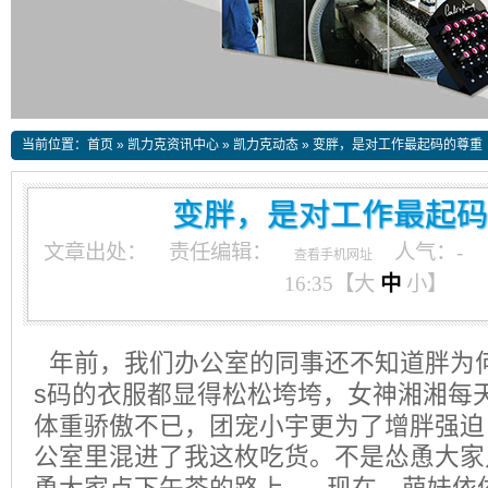
当前位置：
首页
»
凯力克资讯中心
»
凯力克动态
»
变胖，是对工作最起码的尊重
变胖，是对工作最起码
文章出处：
责任编辑：
人气：
-
查看手机网址
16:35【
大
中
小
】
年前，我们办公室的同事还不知道胖为
s
码的衣服都显得松松垮垮，女神湘湘每
体重骄傲不已，团宠小宇更为了增胖强迫
公室里混进了我这枚吃货。不是怂恿大家