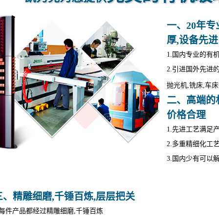
一、20年专
厚,设备先进
1.国内专业的有
2.引进国外先进
抛光机,铣床,车
二、高端的材
价格合理
1.先进工艺满足
2.多重精细化工
3.国内少有可以
三、精雕细磨,千锤百炼,层层把关
.每件产品都经过精雕细磨,千锤百炼