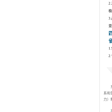
2
极
3
亚
1
2
系和
力）