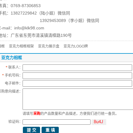
传真：0769-87306853
手机：13827229842（陆小姐）微信同
13929453089（李小姐）微信同
E-mail：info@klk98.com
地址：广东省东莞市清溪镇清樟路190号
相框
亚克力相框相架
亚克力展示盒
亚克力LOGO牌
：亚克力相框
*
联系人：
*
手机号码：
电子邮件：
采购意向描述：
请填写
采购
的产品数量和产品描述，方便我们进行统一备货。
验证码：