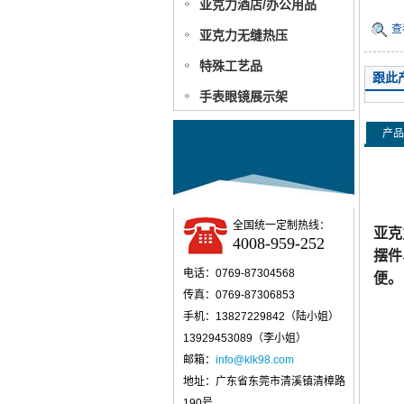
亚克力酒店/办公用品
查
亚克力无缝热压
特殊工艺品
跟此
手表眼镜展示架
产品
全国统一定制热线：
亚克
4008-959-252
摆件
电话：0769-87304568
便。
传真：0769-87306853
手机：13827229842（陆小姐）
13929453089（李小姐）
邮箱：
info@klk98.com
地址：广东省东莞市清溪镇清樟路
190号