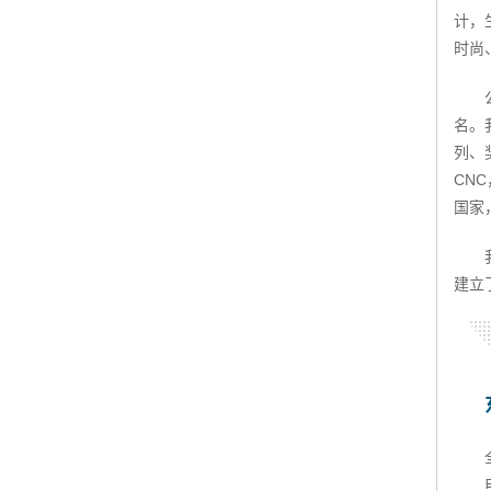
计，
时尚
名。
列、
CN
国家
建立