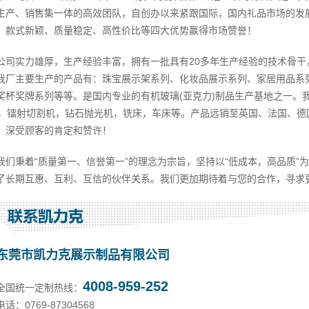
生产、销售集一体的高效团队，自创办以来紧跟国际，国内礼品市场的发
、款式新颖、质量稳定、高性价比等四大优势赢得市场赞誉！
公司实力雄厚，生产经验丰富，拥有一批具有20多年生产经验的技术骨干，
我厂主要生产的产品有：珠宝展示架系列、化妆品展示系列、家居用品系
奖杯奖牌系列等等。是国内专业的有机玻璃(亚克力)制品生产基地之一。
C，镭射切割机，钻石抛光机，铣床，车床等。产品远销至英国、法国、德国
，深受顾客的肯定和赞许！
我们秉着“质量第一、信誉第一”的理念为宗旨，坚持以“低成本，高品质”
了长期互惠、互利、互信的伙伴关系。我们更加期待着与您的合作，寻求
东莞市凯力克展示制品有限公司
4008-959-252
全国统一定制热线：
电话：0769-87304568