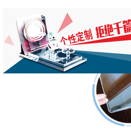
亚克力家
高标准生
凯力克定