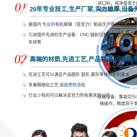
进口料，纯净度高于
20年专业技工,生产厂家,实力雄厚,设备
明度高15% ，10
是国内
专业的
有机玻璃（亚克力）制品生产基地之一
引进国外先进的生产设备：CNC,镭射切割机,钻石抛光机,
车床等
高端的材质,先进工艺,产品精湛,价格合
先进工艺可以满足产品圆形,弧形,菱形等特殊定制要求
多重精细化工艺,
层层质检流程
行业少有的可以解决亚克力所有需求的公司
高端设备，集裁切与
械操作，精度高于普