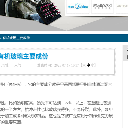
»
有机玻璃主要成份
有机玻璃主要成份
机网址
人气：
-
发表时间：2025-07-17 16:37【
大
中
小
】
甲酯（
），它的主要成分就是甲基丙烯酸甲酯单体通过聚合
PMMA
特性，比如透明度高，透光率可达到
以上，甚至超过普通
92%
璃的一半左右，抗冲击性也比玻璃强得多，不易碎裂。此外，聚甲
便于加工成各种形状的制品，这也是它被广泛应用于制作亚克力展
等的重要原因。